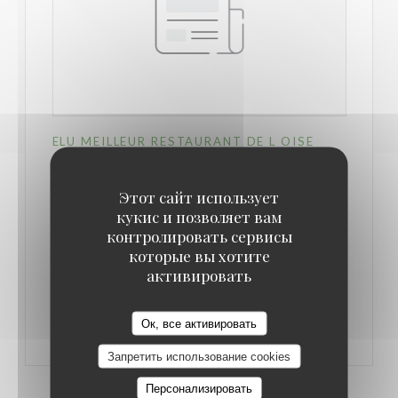
ELU MEILLEUR RESTAURANT DE L OISE
12/02/2024
Этот сайт использует
кукис и позволяет вам
((ОТКРЫВАЕТСЯ В НОВОМ ОКНЕ))
ЧИТАТЬ СТАТЬЮ
контролировать сервисы
которые вы хотите
СМОТРЕТЬ СТАТЬЮ В
активировать
((ОТКРЫВАЕТСЯ В НОВОМ ОКНЕ))
ПРЕССЕ
Les Étangs de l'Abbaye
Ок, все активировать
Запретить использование cookies
Персонализировать