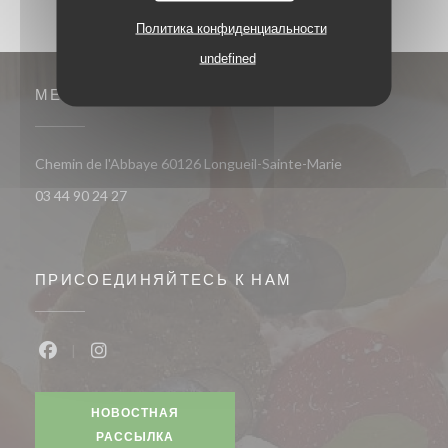
Политика конфиденциальности
undefined
МЕСТО
((открывается в 
Chemin de l'Abbaye 60126 Longueil-Sainte-Marie
03 44 90 24 27
ПРИСОЕДИНЯЙТЕСЬ К НАМ
Facebook ((открывается в новом окне))
Instagram ((открывается в новом окне))
НОВОСТНАЯ
РАССЫЛКА