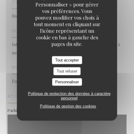
TYPE DE RESTAURANT
Personnaliser » pour gérer
vos préférences. Vous
Bistronomique
pouvez modifier vos choix à
tout moment en cliquant sur
l'icône représentant un
SERVICES
cookie en bas à gauche des
pages du site.
Interdit aux chiens, Privatisation, Accès aux personnes à
mobilité réduite, Terrasse, Accès Wifi
Tout accepter
MOYENS DE PAIEMENT
Tout refuser
Eurocard/Mastercard, Espèces, Visa, Carte Bleue
Personnaliser
Politique de protection des données à caractère
ACCÈS
personnel
Politique de gestion des cookies
Privé
Parking