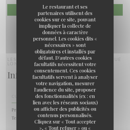
Le restaurant et ses
partenaires utilisent des
cookies sur ce site, pouvant
impliquer la collecte de
données à caractère
personnel. Les cookies dits «
nécessaires » sont
obligatoires et installés par
défaut. D'autres cookies
LES ÉTANGS DE L'ABBAYE
BISTRONOMIQUE
facultatifs nécessitent votre
LONGUEIL-SAINTE-MARIE
consentement. Ces cookies
Infos pratiques
facultatifs servent à analyser
votre navigation, mesurer
l'audience du site, proposer
des fonctionnalités (ex : en
CUISINE
lien avec les réseaux sociaux)
ou afficher des publicités ou
Produits Locaux , Fait maison, Cuisine Traditionnelle,
contenus personnalisés.
Terroir
Les Étangs de l'Abbaye
Cliquez sur « Tout accepter
», « Tout refuser » ou «