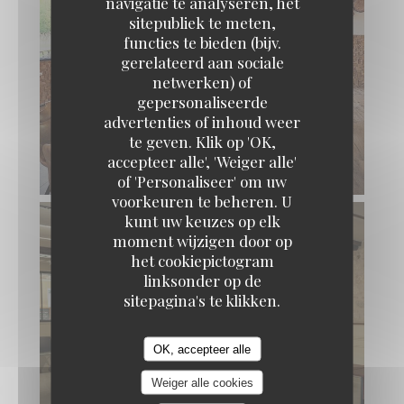
navigatie te analyseren, het
sitepubliek te meten,
functies te bieden (bijv.
gerelateerd aan sociale
netwerken) of
gepersonaliseerde
advertenties of inhoud weer
Les Étangs de l'Abbaye
SÉMINAIRE - SALLE DE RESTAURATION
te geven. Klik op 'OK,
PRIVATIVE
accepteer alle', 'Weiger alle'
© Les Etangs de l'Abbaye
of 'Personaliseer' om uw
voorkeuren te beheren. U
kunt uw keuzes op elk
moment wijzigen door op
het cookiepictogram
linksonder op de
sitepagina's te klikken.
OK, accepteer alle
SÉMINAIRE - SALLE DE RÉUNION
Weiger alle cookies
MODULABLE