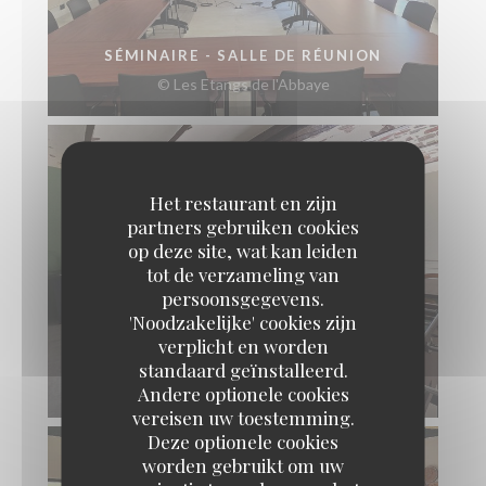
SÉMINAIRE - SALLE DE RÉUNION
© Les Etangs de l'Abbaye
Het restaurant en zijn
partners gebruiken cookies
op deze site, wat kan leiden
tot de verzameling van
persoonsgegevens.
'Noodzakelijke' cookies zijn
verplicht en worden
SÉMINAIRE - SALLE DÉTENTE
standaard geïnstalleerd.
© Les Etangs de l'Abbaye
Andere optionele cookies
vereisen uw toestemming.
Deze optionele cookies
worden gebruikt om uw