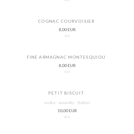
COGNAC COURVOISIER
8,00 EUR
4 cl
FINE ARMAGNAC MONTESQUIOU
8,00 EUR
4 cl
PETIT BISCUIT
vodka - amaretto - Baileys
10,00 EUR
8 cl