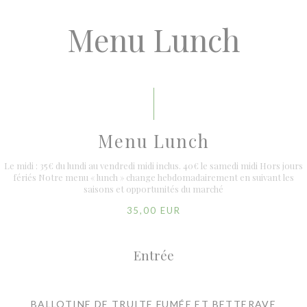
Menu Lunch
Menu Lunch
Le midi : 35€ du lundi au vendredi midi inclus. 40€ le samedi midi Hors jours
fériés Notre menu « lunch » change hebdomadairement en suivant les
saisons et opportunités du marché
35,00 EUR
Entrée
BALLOTINE DE TRUITE FUMÉE ET BETTERAVE