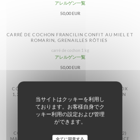
アレルゲン一覧
50,00 EUR
CARRÉ DE COCHON FRANCILIN CONFIT AU MIEL ET
ROMARIN, GRENAILLES RÔTIES
carré de cochon 1 kg
アレルゲン一覧
50,00 EUR
CÔTE DE BŒUF RACÉE (POUR 2 PERS., APPROX
1,2KG), FRITES ET SAUCE BÉARNAISE MAISON
当サイトはクッキーを利用し
アレルゲン一覧
ております。お客様自身でク
89,00 EUR
ッキー利用の設定および管理
ができます。
CÔTE DE BŒUF (POUR 2 PERS. APPROX 1KG2)
MATURÉE MINIMUM 45 JOURS, FRITES ET SAUCE
全てに同意する