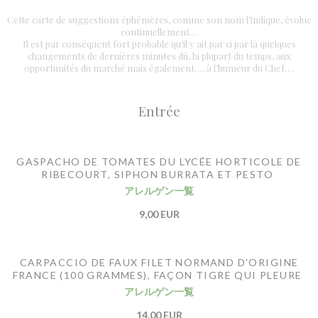
Cette carte de suggestions éphémères, comme son nom l’indique, évolue
continuellement…
Il est par conséquent fort probable qu’il y ait par ci par là quelques
changements de dernières minutes dû, la plupart du temps, aux
opportunités du marché mais également…..à l’humeur du Chef….
Entrée
GASPACHO DE TOMATES DU LYCÉE HORTICOLE DE
RIBECOURT, SIPHON BURRATA ET PESTO
アレルゲン一覧
9,00 EUR
CARPACCIO DE FAUX FILET NORMAND D'ORIGINE
FRANCE (100 GRAMMES), FAÇON TIGRE QUI PLEURE
アレルゲン一覧
14,00 EUR