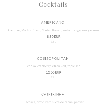
Cocktails
AMERICANO
Campari, Martini Rosso, Martini Bianco, zeste orange, eau gazeuse
8,50 EUR
12 cl
COSMOPOLITAN
vodka, cranberry, citron vert, triple sec
12,00 EUR
12 cl
CAÏPIRINHA
Cachaça, citron vert, sucre de canne, perrier