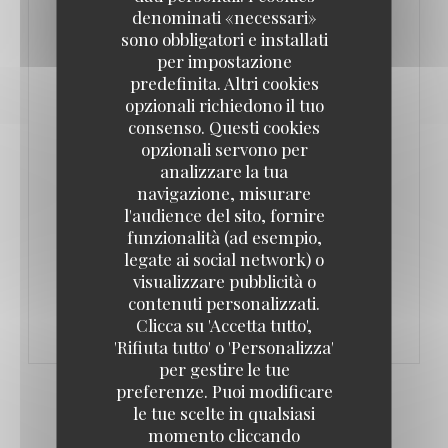
denominati «necessari»
sono obbligatori e installati
per impostazione
predefinita. Altri cookies
opzionali richiedono il tuo
consenso. Questi cookies
ELU MEILLEUR RESTAURANT DE L OISE
opzionali servono per
12/02/2024
analizzare la tua
navigazione, misurare
l'audience del sito, fornire
((APRE UNA NUOVA FINESTRA))
LEGGI L'ARTICOLO
funzionalità (ad esempio,
legate ai social network) o
((APRE UNA NUOVA FINESTRA))
VEDI L'ARTICOLO
visualizzare pubblicità o
Les Étangs de l'Abbaye
contenuti personalizzati.
Clicca su 'Accetta tutto',
'Rifiuta tutto' o 'Personalizza'
per gestire le tue
preferenze. Puoi modificare
le tue scelte in qualsiasi
momento cliccando