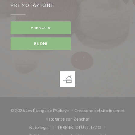
PRENOTAZIONE
PRENOTA
BUONI
© 2026 Les Étangs de l'Abbaye — Creazione del sito internet
((apre una nuova finestra
ristorante con
Zenchef
Note legali
TERMINI DI UTILIZZO
((apre una nuova finestra))
((apre una nuova finestra))