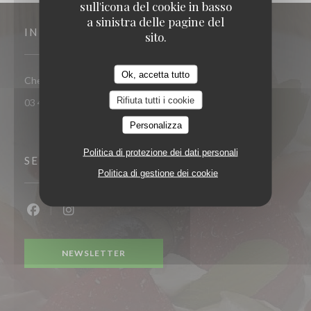
sull'icona del cookie in basso
a sinistra delle pagine del
INDIRIZZO
sito.
Ok, accetta tutto
((apre una nuova 
Chemin de l'Abbaye 60126 Longueil-Sainte-Marie
Rifiuta tutti i cookie
03 44 90 24 27
Personalizza
Politica di protezione dei dati personali
SEGUICI
Politica di gestione dei cookie
Facebook ((apre una nuova finestra))
Instagram ((apre una nuova finestra))
NEWSLETTER