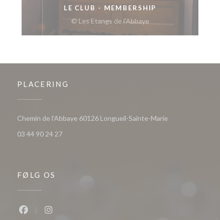
LE CLUB - MEMBERSHIP
© Les Etangs de l'Abbaye
PLACERING
((åbner i et nyt v
Chemin de l'Abbaye 60126 Longueil-Sainte-Marie
03 44 90 24 27
FØLG OS
Facebook ((åbner i et nyt vindue))
Instagram ((åbner i et nyt vindue))