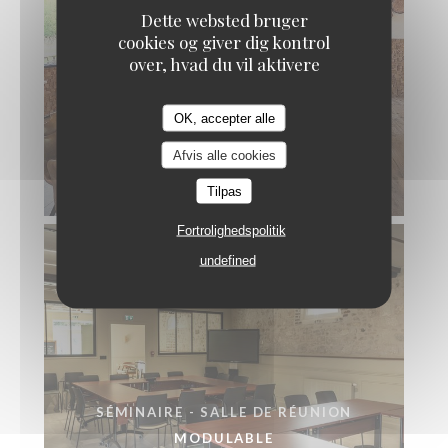
Dette websted bruger
cookies og giver dig kontrol
over, hvad du vil aktivere
OK, accepter alle
Les Étangs de l'Abbaye
SÉMINAIRE - SALLE DE RESTAURATION
Afvis alle cookies
PRIVATIVE
© Les Etangs de l'Abbaye
Tilpas
Fortrolighedspolitik
undefined
SÉMINAIRE - SALLE DE RÉUNION
MODULABLE