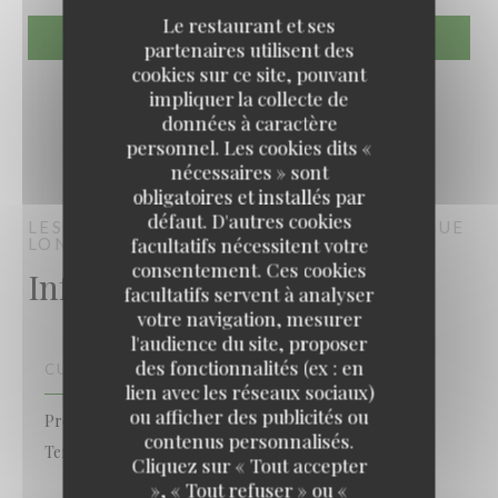
Le restaurant et ses
partenaires utilisent des
cookies sur ce site, pouvant
impliquer la collecte de
données à caractère
personnel. Les cookies dits «
nécessaires » sont
obligatoires et installés par
défaut. D'autres cookies
LES ÉTANGS DE L'ABBAYE
BISTRONOMIQUE
facultatifs nécessitent votre
LONGUEIL-SAINTE-MARIE
consentement. Ces cookies
Infos pratiques
facultatifs servent à analyser
votre navigation, mesurer
l'audience du site, proposer
des fonctionnalités (ex : en
CUISINE
lien avec les réseaux sociaux)
ou afficher des publicités ou
Produits Locaux , Fait maison, Cuisine Traditionnelle,
contenus personnalisés.
Terroir
Les Étangs de l'Abbaye
Cliquez sur « Tout accepter
», « Tout refuser » ou «