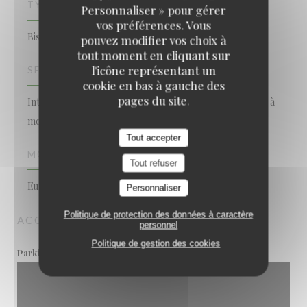
TYPE DE RESTAURANT
Personnaliser » pour gérer
vos préférences. Vous
Bistronomique
pouvez modifier vos choix à
tout moment en cliquant sur
l'icône représentant un
SERVICES
cookie en bas à gauche des
pages du site.
Interdit aux chiens, Privatisation, Accès aux personnes à
mobilité réduite, Terrasse, Accès Wifi
Tout accepter
MOYENS DE PAIEMENT
Tout refuser
Eurocard/Mastercard, Espèces, Visa, Carte Bleue
Personnaliser
Politique de protection des données à caractère
ACCÈS
personnel
Politique de gestion des cookies
Privé
Parking